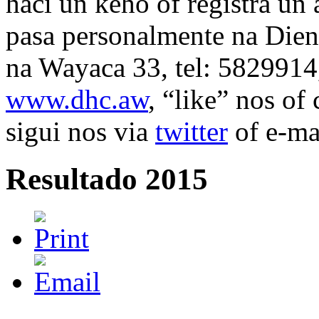
haci un keho of registra u
pasa personalmente na Die
na Wayaca 33, tel: 5829914,
www.dhc.aw
, “like” nos of
sigui nos via
twitter
of e-ma
Resultado 2015